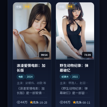
中国
中国
完结
热播
99:54
73:39
浪漫爱情电影：加
野生动物纪录：弹
长版
幕破亿
电影
2024
纪录片
2021
主演：
梁朝伟、胡歌 等
主演：
堺雅人、赵丽颖
等
《浪漫爱情电影：加
《野生动物纪录：弹
长版》是一部爱情向
幕破亿》是一部冒险
电影作品，社区讨论
向纪录片作品，片尾
度高，适合配弹幕观
彩蛋别错过，字幕区
44万
9.9
86万
9.9
2024-10-25
2024-08-11
看。
常有惊喜。