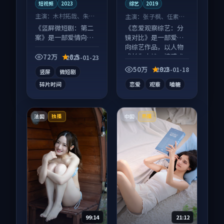
短视频
2023
综艺
2019
主演：
木村拓哉、朱一
主演：
张子枫、任素汐
龙 等
等
《竖屏微短剧：第二
《恋爱观察综艺：分
案》是一部爱情向短
镜对比》是一部爱情
视频作品，节奏紧凑
向综艺作品，以人物
信息量大，适合沉浸
成长为内核，情感戏
72万
8.5
2025-01-23
式追看。
份扎实。
50万
9.2
2025-01-18
竖屏
微短剧
碎片时间
恋爱
观察
嗑糖
法国
中国
独播
热播
99:14
21:12