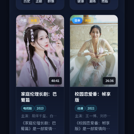
历史
正剧
群像
健身
跟练
燃脂
中国
日本
独播
完结
40:41
26:36
家庭伦理长剧：巴
校园恋爱番：帧享
蜀篇
版
电视剧
2023
动漫
2021
主演：
易烊千玺、白宇
主演：
王一博、刘亦菲
等
等
《家庭伦理长剧：巴
《校园恋爱番：帧享
蜀篇》是一部爱情向
版》是一部爱情向动