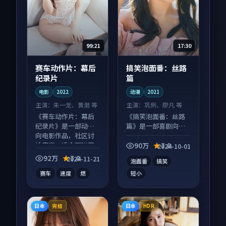
99:21
17:30
赛车动作片：幕后
搞笑泡面番：丝路
纪录片
篇
电影
2022
动漫
2021
主演：
朱一龙、黄渤 等
主演：
巩俐、廖凡 等
《赛车动作片：幕后
《搞笑泡面番：丝路
纪录片》是一部动作
篇》是一部喜剧向动
向电影作品，社区讨
漫作品，人物关系层
论度高，适合配弹幕
层推进，尾声常有情
90万
7.8
2024-10-01
观看。
绪落点。
92万
7.8
2024-11-21
泡面番
搞笑
赛车
速度
燃
短小
日本
日本
完结
HDR