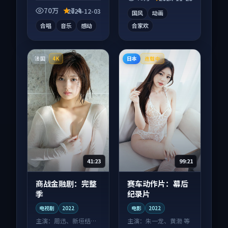
式追看。
观看。
70万
7.4
2024-12-03
国风
动画
合唱
音乐
感动
合家欢
法国
日本
4K
连载中
41:23
99:21
商战金融剧：完整
赛车动作片：幕后
季
纪录片
电视剧
2022
电影
2022
主演：
周迅、新垣结衣
主演：
朱一龙、黄渤 等