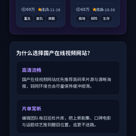
向纪录片作品，口碑
向电视剧作品，节奏
持续发酵，适合周末
紧凑信息量大，适合
69万
7.7
68万
9.5
2024-11-16
2024-10-30
一口气刷完。
沉浸式追看。
重生
复仇
爽剧
极地
探险
生存
为什么选择国产在线视频网站？
高清流畅
国产在线视频网站优先推荐高码率片源与清晰海
报，弱网环境也会尽量保持缓冲顺滑。
片单常新
编辑团队每日巡检片库，把上新剧集、口碑电影
与话题综艺推到醒目位置，追更不迷路。