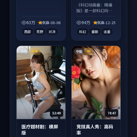
《科幻动画番：精编
版》是一部科幻向动
漫作品，以人物成长
为内核，情感戏份扎
63万
9.8
94万
9.8
2024-08-06
2024-12-25
实。
西部
荒野
对决
科幻
番剧
追番
中国
中国
热播
4K
52:49
78:47
医疗题材剧：横屏
竞技真人秀：高码
版
率