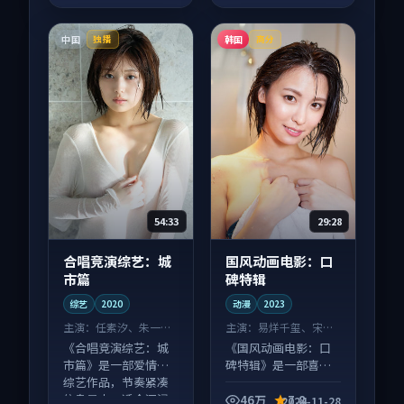
中国
韩国
独播
高分
54:33
29:28
合唱竞演综艺：城
国风动画电影：口
市篇
碑特辑
综艺
2020
动漫
2023
主演：
任素汐、朱一龙
主演：
易烊千玺、宋慧
等
乔 等
《合唱竞演综艺：城
《国风动画电影：口
市篇》是一部爱情向
碑特辑》是一部喜剧
综艺作品，节奏紧凑
向动漫作品，社区讨
信息量大，适合沉浸
论度高，适合配弹幕
46万
7.8
2024-11-28