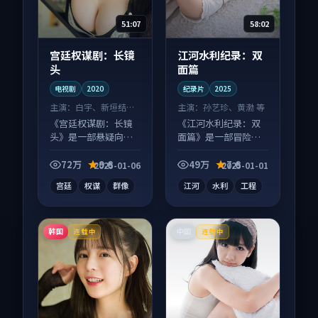
51:07
58:02
宫廷权谋剧：长镜
江河水利纪录：双
头
面篇
电视剧
2020
纪录片
2025
主演：
白宇、新垣结衣
主演：
孙艺珍、黄渤 等
等
《宫廷权谋剧：长镜
《江河水利纪录：双
头》是一部悬疑向电
面篇》是一部冒险向
视剧作品，多线叙事
纪录片作品，多线叙
并行，细节值得二刷
事并行，细节值得二
72万
9.6
49万
7.6
2025-01-06
2025-01-01
回味。
刷回味。
宫廷
权谋
群像
江河
水利
工程
韩国
中国
连载中
连载中