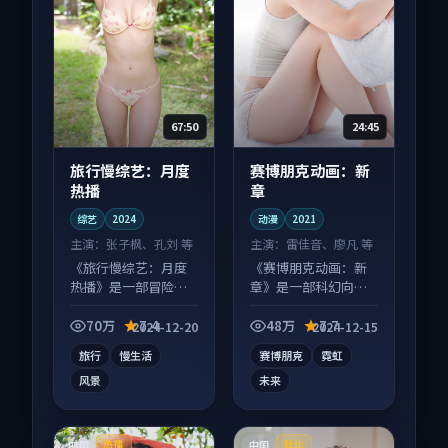
67:50
24:45
旅行慢综艺：月度
赛博朋克动画：新
热播
章
综艺
2024
动漫
2021
主演：
张子枫、孔刘 等
主演：
雷佳音、廖凡 等
《旅行慢综艺：月度
《赛博朋克动画：新
热播》是一部冒险向
章》是一部科幻向动
综艺作品，画面质感
漫作品，画面质感在
在线，配乐与镜头配
线，配乐与镜头配合
70万
7.4
48万
7.7
2024-12-20
2024-12-15
合度高。
度高。
旅行
慢生活
赛博朋克
霓虹
风景
未来
中国
中国
热播
杜比