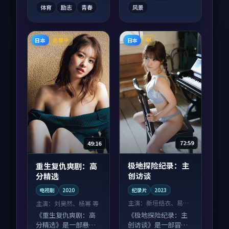
体育
励志
青春
风景
日本
日本
连载中
4K
72:59
49:16
极地探险纪录：主
重生复仇爽剧：高
创访谈
分精选
纪录片
2023
电视剧
2020
主演：
新垣结衣、易烊
主演：
刘昊然、杨幂 等
千玺 等
《极地探险纪录：主
《重生复仇爽剧：高
创访谈》是一部冒险
分精选》是一部悬疑