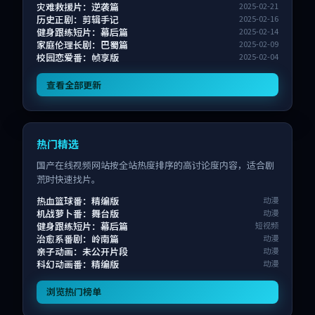
灾难救援片：逆袭篇
2025-02-21
历史正剧：剪辑手记
2025-02-16
健身跟练短片：幕后篇
2025-02-14
家庭伦理长剧：巴蜀篇
2025-02-09
校园恋爱番：帧享版
2025-02-04
查看全部更新
热门精选
国产在线视频网站按全站热度排序的高讨论度内容，适合剧
荒时快速找片。
热血篮球番：精编版
动漫
机战萝卜番：舞台版
动漫
健身跟练短片：幕后篇
短视频
治愈系番剧：岭南篇
动漫
亲子动画：未公开片段
动漫
科幻动画番：精编版
动漫
浏览热门榜单