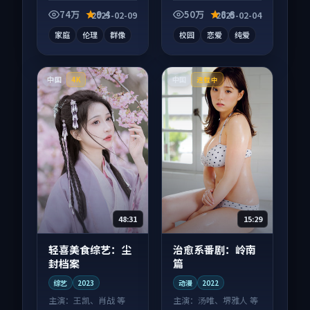
电视剧作品，片尾彩
漫作品，以人物成长
蛋别错过，字幕区常
为内核，情感戏份扎
74万
9.4
50万
8.6
2025-02-09
2025-02-04
有惊喜。
实。
家庭
伦理
群像
校园
恋爱
纯爱
中国
中国
4K
连载中
48:31
15:29
轻喜美食综艺：尘
治愈系番剧：岭南
封档案
篇
综艺
2023
动漫
2022
主演：
王凯、肖战 等
主演：
汤唯、堺雅人 等