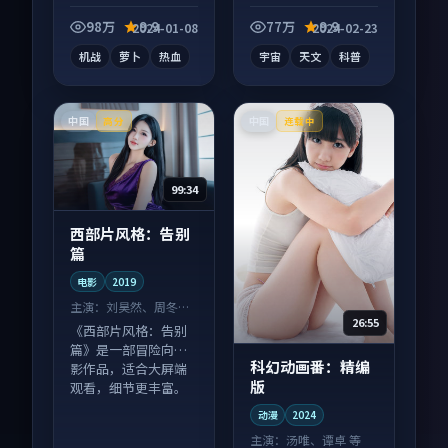
漫作品，社区讨论度
纪录片作品，节奏紧
高，适合配弹幕观
凑信息量大，适合沉
98万
9.9
77万
9.9
2024-01-08
2024-02-23
看。
浸式追看。
机战
萝卜
热血
宇宙
天文
科普
中国
中国
高分
连载中
99:34
西部片风格：告别
篇
电影
2019
主演：
刘昊然、周冬雨
26:55
等
《西部片风格：告别
篇》是一部冒险向电
科幻动画番：精编
影作品，适合大屏端
版
观看，细节更丰富。
动漫
2024
主演：
汤唯、谭卓 等