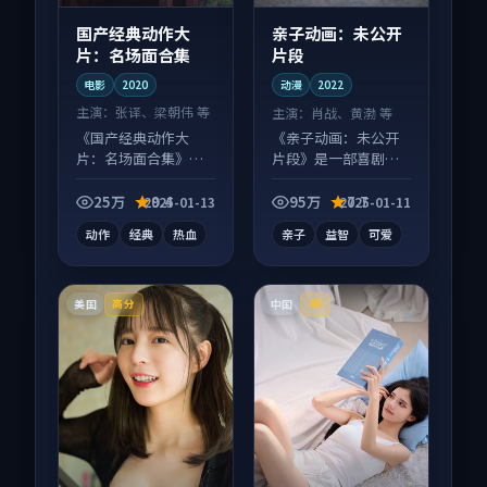
国产经典动作大
亲子动画：未公开
片：名场面合集
片段
电影
2020
动漫
2022
主演：
张译、梁朝伟 等
主演：
肖战、黄渤 等
《国产经典动作大
《亲子动画：未公开
片：名场面合集》是
片段》是一部喜剧向
一部动作向电影作
动漫作品，人物关系
品，节奏紧凑信息量
层层推进，尾声常有
25万
9.4
95万
7.7
2025-01-13
2025-01-11
大，适合沉浸式追
情绪落点。
动作
经典
热血
亲子
益智
可爱
看。
美国
中国
高分
4K