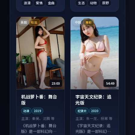
浪漫
爱情
金曲
生态
动物
原野
英国
中国
杜比
臻彩
23:03
54:49
机战萝卜番：舞台
宇宙天文纪录：追
版
光版
动漫
2019
纪录片
2020
主演：
秦昊、沈腾 等
主演：
朱一龙、杨幂 等
《机战萝卜番：舞台
《宇宙天文纪录：追
版》是一部科幻向动
光版》是一部科幻向