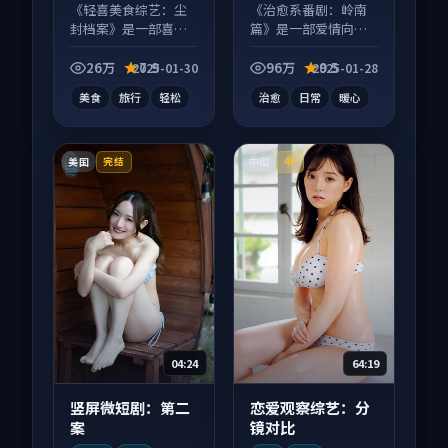
《轻喜美食综艺：尘
《治愈系番剧：岭南
封档案》是一部喜剧
篇》是一部爱情向动
向综艺作品，口碑持
漫作品，片尾彩蛋别
续发酵，适合周末一
错过，字幕区常有惊
26万
7.9
96万
9.5
2025-01-30
2025-01-28
口气刷完。
喜。
美食
旅行
轻松
治愈
日常
暖心
美国
中国
完结
4K
04:24
64:19
竖屏微短剧：第二
恋爱观察综艺：分
案
镜对比