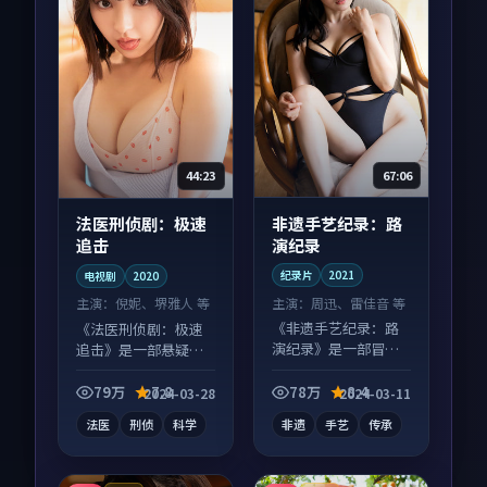
67:06
44:23
非遗手艺纪录：路
法医刑侦剧：极速
演纪录
追击
纪录片
2021
电视剧
2020
主演：
周迅、雷佳音 等
主演：
倪妮、堺雅人 等
《非遗手艺纪录：路
《法医刑侦剧：极速
演纪录》是一部冒险
追击》是一部悬疑向
向纪录片作品，节奏
电视剧作品，多线叙
紧凑信息量大，适合
事并行，细节值得二
79万
7.8
78万
8.4
2024-03-28
2024-03-11
沉浸式追看。
刷回味。
法医
刑侦
科学
非遗
手艺
传承