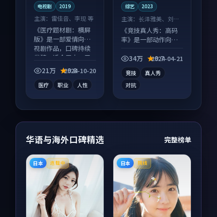
电视剧
2019
综艺
2023
主演：
雷佳音、李现 等
主演：
长泽雅美、刘昊
然 等
《医疗题材剧：横屏
《竞技真人秀：高码
版》是一部爱情向电
率》是一部动作向综
视剧作品，口碑持续
艺作品，以人物成长
发酵，适合周末一口
为内核，情感戏份扎
34万
9.7
2024-04-21
气刷完。
实。
21万
9.8
2024-10-20
竞技
真人秀
医疗
职业
人性
对抗
华语与海外口碑精选
完整榜单
日本
日本
连载中
院线