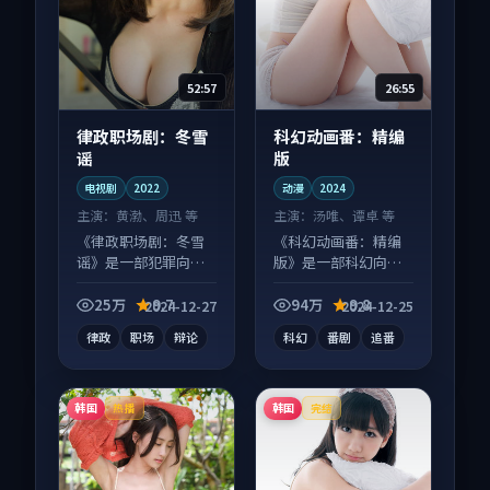
52:57
26:55
律政职场剧：冬雪
科幻动画番：精编
谣
版
电视剧
2022
动漫
2024
主演：
黄渤、周迅 等
主演：
汤唯、谭卓 等
《律政职场剧：冬雪
《科幻动画番：精编
谣》是一部犯罪向电
版》是一部科幻向动
视剧作品，社区讨论
漫作品，以人物成长
度高，适合配弹幕观
为内核，情感戏份扎
25万
9.7
94万
9.8
2024-12-27
2024-12-25
看。
实。
律政
职场
辩论
科幻
番剧
追番
韩国
韩国
热播
完结