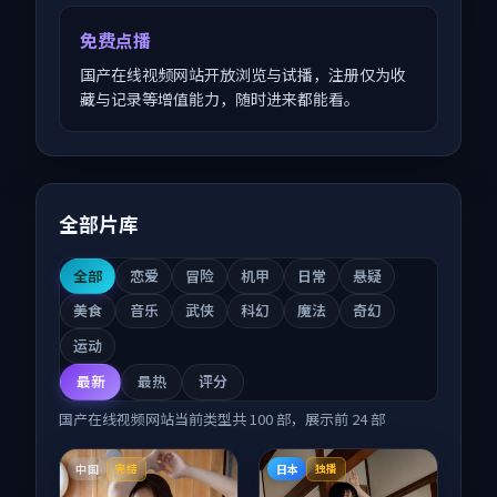
免费点播
国产在线视频网站开放浏览与试播，注册仅为收
藏与记录等增值能力，随时进来都能看。
全部片库
全部
恋爱
冒险
机甲
日常
悬疑
美食
音乐
武侠
科幻
魔法
奇幻
运动
最新
最热
评分
国产在线视频网站
当前类型共
100
部，展示前
24
部
中国
日本
完结
独播