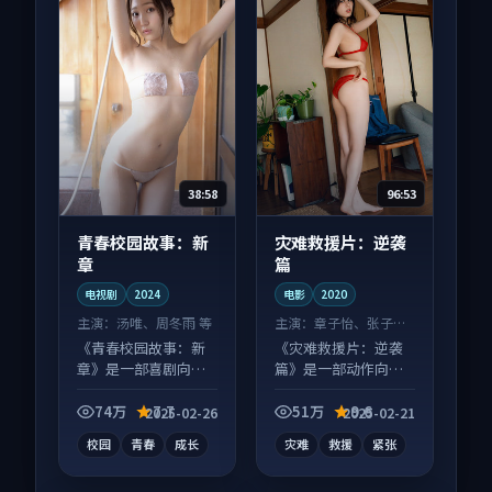
38:58
96:53
青春校园故事：新
灾难救援片：逆袭
章
篇
电视剧
2024
电影
2020
主演：
汤唯、周冬雨 等
主演：
章子怡、张子枫
等
《青春校园故事：新
《灾难救援片：逆袭
章》是一部喜剧向电
篇》是一部动作向电
视剧作品，社区讨论
影作品，多线叙事并
度高，适合配弹幕观
行，细节值得二刷回
74万
7.7
51万
9.6
2025-02-26
2025-02-21
看。
味。
校园
青春
成长
灾难
救援
紧张