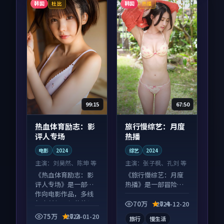
韩国
韩国
杜比
热播
99:15
67:50
热血体育励志：影
旅行慢综艺：月度
评人专场
热播
电影
2024
综艺
2024
主演：
刘昊然、陈坤 等
主演：
张子枫、孔刘 等
《热血体育励志：影
《旅行慢综艺：月度
评人专场》是一部动
热播》是一部冒险向
作向电影作品，多线
综艺作品，画面质感
叙事并行，细节值得
在线，配乐与镜头配
70万
7.4
2024-12-20
二刷回味。
合度高。
75万
7.2
2024-01-20
旅行
慢生活