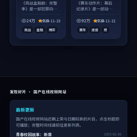
等
《商战金融剧：完整
《赛车动作片：幕后
季》是一部犯罪向电
纪录片》是一部动作
视剧作品，口碑持续
向电影作品，社区讨
发酵，适合周末一口
论度高，适合配弹幕
24万
9.0
92万
7.8
2024-11-23
2024-11-21
气刷完。
观看。
商战
金融
博弈
赛车
速度
燃
发现好片 · 国产在线视频网站
最新更新
国产在线视频网站近期上架与日期较新的片目，点击标题即
可播放；完整时间线请前往更新列表。
青春校园故事：新章
2025-02-26