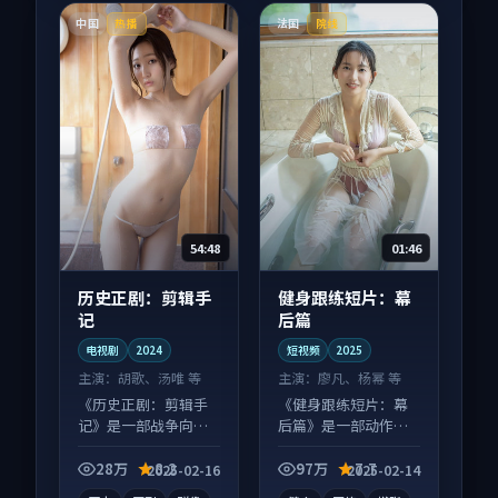
中国
法国
热播
院线
54:48
01:46
历史正剧：剪辑手
健身跟练短片：幕
记
后篇
电视剧
2024
短视频
2025
主演：
胡歌、汤唯 等
主演：
廖凡、杨幂 等
《历史正剧：剪辑手
《健身跟练短片：幕
记》是一部战争向电
后篇》是一部动作向
视剧作品，适合大屏
短视频作品，多线叙
端观看，细节更丰
事并行，细节值得二
28万
8.2
97万
7.7
2025-02-16
2025-02-14
富。
刷回味。