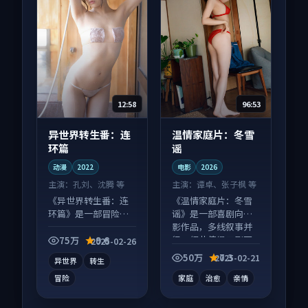
12:58
96:53
异世界转生番：连
温情家庭片：冬雪
环篇
谣
动漫
2022
电影
2026
主演：
孔刘、沈腾 等
主演：
谭卓、张子枫 等
《异世界转生番：连
《温情家庭片：冬雪
环篇》是一部冒险向
谣》是一部喜剧向电
动漫作品，社区讨论
影作品，多线叙事并
度高，适合配弹幕观
行，细节值得二刷回
75万
9.6
2025-02-26
看。
味。
50万
7.3
2025-02-21
异世界
转生
冒险
家庭
治愈
亲情