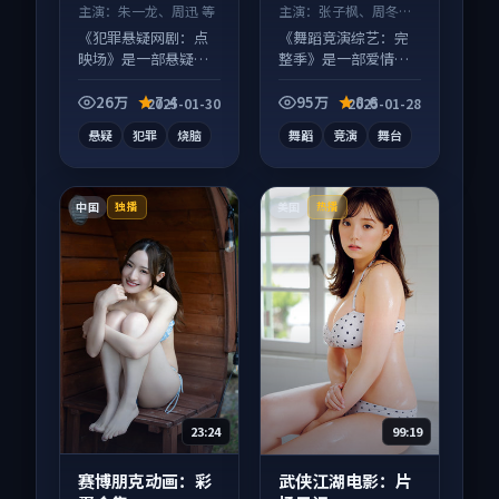
主演：
朱一龙、周迅 等
主演：
张子枫、周冬雨
等
《犯罪悬疑网剧：点
《舞蹈竞演综艺：完
映场》是一部悬疑向
整季》是一部爱情向
电视剧作品，以人物
综艺作品，社区讨论
成长为内核，情感戏
度高，适合配弹幕观
26万
7.4
95万
8.6
2025-01-30
2025-01-28
份扎实。
看。
悬疑
犯罪
烧脑
舞蹈
竞演
舞台
中国
美国
独播
热播
23:24
99:19
赛博朋克动画：彩
武侠江湖电影：片