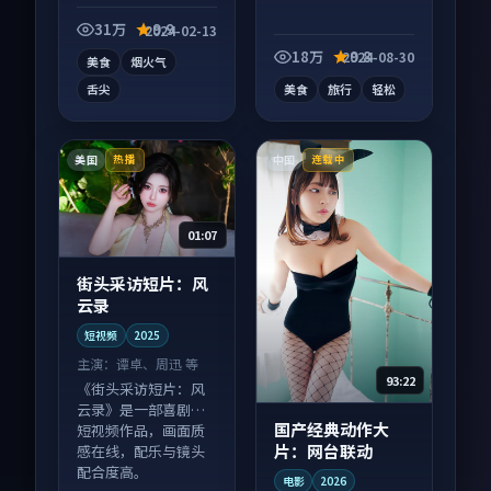
纪录片作品，节奏紧
凑信息量大，适合沉
31万
9.9
2024-02-13
浸式追看。
18万
9.8
2024-08-30
美食
烟火气
舌尖
美食
旅行
轻松
美国
中国
热播
连载中
01:07
街头采访短片：风
云录
短视频
2025
主演：
谭卓、周迅 等
93:22
《街头采访短片：风
云录》是一部喜剧向
国产经典动作大
短视频作品，画面质
片：网台联动
感在线，配乐与镜头
配合度高。
电影
2026