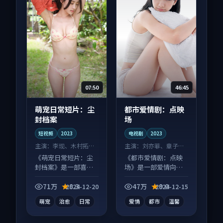
07:50
46:45
萌宠日常短片：尘
都市爱情剧：点映
封档案
场
短视频
2023
电视剧
2023
主演：
李现、木村拓哉
主演：
刘亦菲、章子怡
等
等
《萌宠日常短片：尘
《都市爱情剧：点映
封档案》是一部喜剧
场》是一部爱情向电
向短视频作品，人物
视剧作品，多线叙事
关系层层推进，尾声
并行，细节值得二刷
71万
8.3
47万
9.0
2024-12-20
2024-12-15
常有情绪落点。
回味。
萌宠
治愈
日常
爱情
都市
温馨