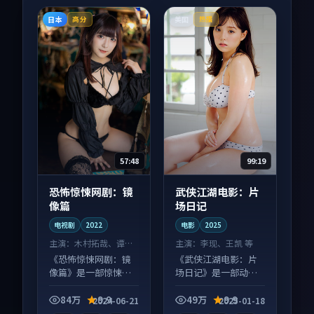
日本
美国
高分
热播
57:48
99:19
恐怖惊悚网剧：镜
武侠江湖电影：片
像篇
场日记
电视剧
2022
电影
2025
主演：
木村拓哉、谭卓
主演：
李现、王凯 等
等
《恐怖惊悚网剧：镜
《武侠江湖电影：片
像篇》是一部惊悚向
场日记》是一部动作
电视剧作品，人物关
向电影作品，节奏紧
系层层推进，尾声常
凑信息量大，适合沉
84万
9.9
49万
9.9
2024-06-21
2025-01-18
有情绪落点。
浸式追看。