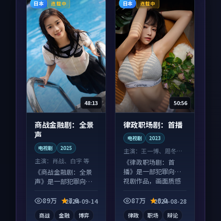
日本
日本
连载中
连载中
48:13
50:56
商战金融剧：全景
律政职场剧：首播
声
电视剧
2023
电视剧
2025
主演：
王一博、周冬雨
等
主演：
肖战、白宇 等
《律政职场剧：首
播》是一部犯罪向电
《商战金融剧：全景
视剧作品，画面质感
声》是一部犯罪向电
在线，配乐与镜头配
视剧作品，片尾彩蛋
合度高。
别错过，字幕区常有
89万
7.6
87万
8.0
2024-09-14
2024-08-28
惊喜。
商战
金融
博弈
律政
职场
辩论