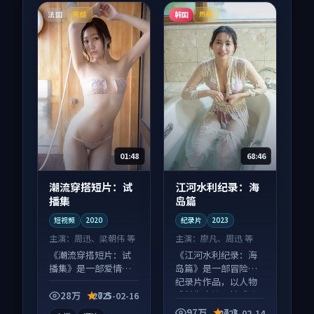
法国
韩国
完结
热播
01:48
68:46
潮流穿搭短片：试
江河水利纪录：海
播集
岛篇
短视频
2020
纪录片
2023
主演：
周迅、梁朝伟 等
主演：
廖凡、周迅 等
《潮流穿搭短片：试
《江河水利纪录：海
播集》是一部爱情向
岛篇》是一部冒险向
短视频作品，节奏紧
纪录片作品，以人物
凑信息量大，适合沉
成长为内核，情感戏
28万
7.5
2025-02-16
浸式追看。
份扎实。
97万
7.2
2025-02-14