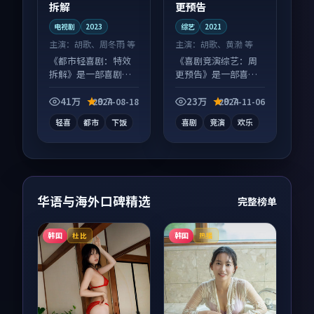
拆解
更预告
电视剧
2023
综艺
2021
主演：
胡歌、周冬雨 等
主演：
胡歌、黄渤 等
《都市轻喜剧：特效
《喜剧竞演综艺：周
拆解》是一部喜剧向
更预告》是一部喜剧
电视剧作品，人物关
向综艺作品，口碑持
系层层推进，尾声常
续发酵，适合周末一
41万
9.7
23万
9.7
2024-08-18
2024-11-06
有情绪落点。
口气刷完。
轻喜
都市
下饭
喜剧
竞演
欢乐
华语与海外口碑精选
完整榜单
韩国
韩国
杜比
热播