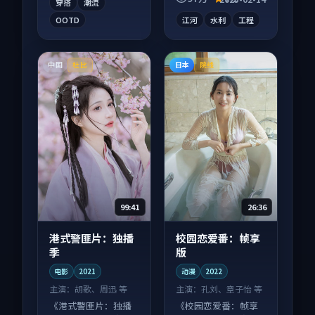
穿搭
潮流
OOTD
江河
水利
工程
中国
日本
杜比
院线
99:41
26:36
港式警匪片：独播
校园恋爱番：帧享
季
版
电影
2021
动漫
2022
主演：
胡歌、周迅 等
主演：
孔刘、章子怡 等
《港式警匪片：独播
《校园恋爱番：帧享