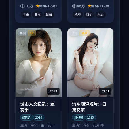
叙事并行，细节值得
酵，适合周末一口气
70万
9.1
46万
8.8
2024-12-03
2024-11-28
二刷回味。
刷完。
宇宙
天文
科普
机甲
科幻
战斗
中国
法国
4K
高分
77:23
02:21
城市人文纪录：迷
汽车测评短片：日
雾季
更花絮
纪录片
2026
短视频
2023
主演：
易烊千玺、孔刘
主演：
汤唯、孔刘 等