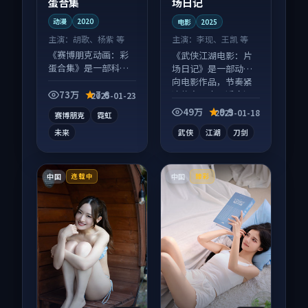
蛋合集
场日记
动漫
2020
电影
2025
主演：
胡歌、杨紫 等
主演：
李现、王凯 等
《赛博朋克动画：彩
《武侠江湖电影：片
蛋合集》是一部科幻
场日记》是一部动作
向动漫作品，片尾彩
向电影作品，节奏紧
蛋别错过，字幕区常
凑信息量大，适合沉
73万
7.6
2025-01-23
有惊喜。
浸式追看。
49万
9.9
2025-01-18
赛博朋克
霓虹
未来
武侠
江湖
刀剑
中国
中国
连载中
臻彩