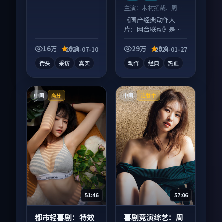
主演：
木村拓哉、周迅
等
《国产经典动作大
片：网台联动》是一
部动作向电影作品，
人物关系层层推进，
16万
9.8
29万
9.8
2024-07-10
2024-01-27
尾声常有情绪落点。
街头
采访
真实
动作
经典
热血
中国
中国
高分
连载中
51:46
57:06
都市轻喜剧：特效
喜剧竞演综艺：周