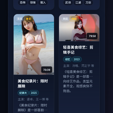
恐怖
惊悚
慎入
武侠
江湖
刀剑
英国
美国
臻彩
完结
79:58
轻喜美食综艺：剪
辑手记
综艺
2023
主演：
汤唯、河正宇 等
70:39
《轻喜美食综艺：剪
辑手记》是一部喜剧
美食纪录片：限时
向综艺作品，类型元
展映
素齐全，观感爽快不
拖沓。
纪录片
2025
主演：
谭卓、王一博 等
《美食纪录片：限时
展映》是一部喜剧向