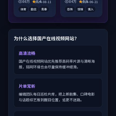
并行，细节值得二刷
系层层推进，尾声常
86万
8.4
84万
9.9
2024-08-11
2024-06-21
回味。
有情绪落点。
体育
励志
青春
恐怖
惊悚
慎入
为什么选择国产在线视频网站？
高清流畅
国产在线视频网站优先推荐高码率片源与清晰海
报，弱网环境也会尽量保持缓冲顺滑。
片单常新
编辑团队每日巡检片库，把上新剧集、口碑电影
与话题综艺推到醒目位置，追更不迷路。