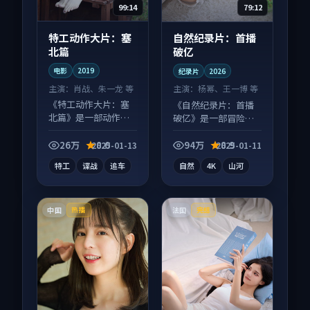
99:14
79:12
特工动作大片：塞
自然纪录片：首播
北篇
破亿
电影
2019
纪录片
2026
主演：
肖战、朱一龙 等
主演：
杨幂、王一博 等
《特工动作大片：塞
《自然纪录片：首播
北篇》是一部动作向
破亿》是一部冒险向
电影作品，画面质感
纪录片作品，多线叙
在线，配乐与镜头配
事并行，细节值得二
26万
8.0
94万
8.9
2025-01-13
2025-01-11
合度高。
刷回味。
特工
谍战
追车
自然
4K
山河
中国
法国
热播
完结