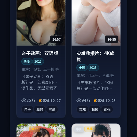
26:57
99:55
亲子动画：双语版
灾难救援片：4K修
复
动漫
2021
电影
2023
主演：
汤唯、王一博 等
主演：
河正宇、肖战 等
《亲子动画：双语
版》是一部喜剧向动
《灾难救援片：4K修
漫作品，类型元素齐
复》是一部动作向电
全，观感爽快不拖
影作品，片尾彩蛋别
沓。
错过，字幕区常有惊
25万
8.6
94万
8.6
2024-12-27
2024-12-25
喜。
亲子
益智
可爱
灾难
救援
紧张
法国
中国
高分
热播