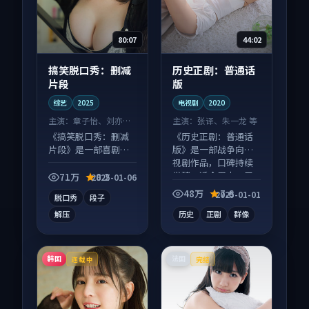
80:07
44:02
搞笑脱口秀：删减
历史正剧：普通话
片段
版
综艺
2025
电视剧
2020
主演：
章子怡、刘亦菲
主演：
张译、朱一龙 等
等
《搞笑脱口秀：删减
《历史正剧：普通话
片段》是一部喜剧向
版》是一部战争向电
综艺作品，多线叙事
视剧作品，口碑持续
并行，细节值得二刷
发酵，适合周末一口
71万
8.2
2025-01-06
回味。
气刷完。
48万
7.6
2025-01-01
脱口秀
段子
解压
历史
正剧
群像
韩国
法国
连载中
完结