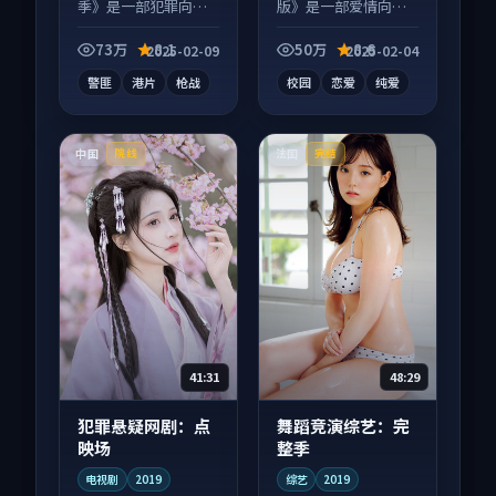
季》是一部犯罪向电
版》是一部爱情向动
影作品，以人物成长
漫作品，多线叙事并
为内核，情感戏份扎
行，细节值得二刷回
73万
8.1
50万
8.6
2025-02-09
2025-02-04
实。
味。
警匪
港片
枪战
校园
恋爱
纯爱
中国
法国
院线
完结
41:31
48:29
犯罪悬疑网剧：点
舞蹈竞演综艺：完
映场
整季
电视剧
2019
综艺
2019