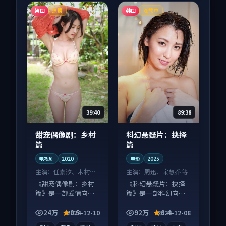
韩国
韩国
独播
连载中
39:40
89:38
甜宠偶像剧：乡村
科幻悬疑片：抉择
篇
篇
电视剧
2020
电影
2025
主演：
任素汐、木村拓
主演：
周迅、宋慧乔 等
哉 等
《甜宠偶像剧：乡村
《科幻悬疑片：抉择
篇》是一部爱情向电
篇》是一部科幻向电
视剧作品，类型元素
影作品，多线叙事并
齐全，观感爽快不拖
行，细节值得二刷回
24万
8.5
92万
8.4
2024-12-10
2024-12-08
沓。
味。