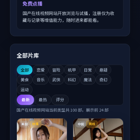
免费点播
国产在线视频网站开放浏览与试播，注册仅为收
藏与记录等增值能力，随时进来都能看。
全部片库
全部
恋爱
冒险
机甲
日常
悬疑
美食
音乐
武侠
科幻
魔法
奇幻
运动
最新
最热
评分
国产在线视频网站
当前类型共
100
部，展示前
24
部
美国
中国
独播
院线