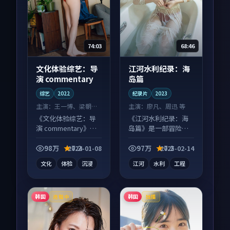
74:03
68:46
文化体验综艺：导
江河水利纪录：海
演 commentary
岛篇
综艺
2022
纪录片
2023
主演：
王一博、梁朝伟
主演：
廖凡、周迅 等
等
《文化体验综艺：导
《江河水利纪录：海
演 commentary》是
岛篇》是一部冒险向
一部冒险向综艺作
纪录片作品，以人物
品，类型元素齐全，
成长为内核，情感戏
98万
7.2
97万
7.2
2024-01-08
2025-02-14
观感爽快不拖沓。
份扎实。
文化
体验
沉浸
江河
水利
工程
韩国
韩国
连载中
独播