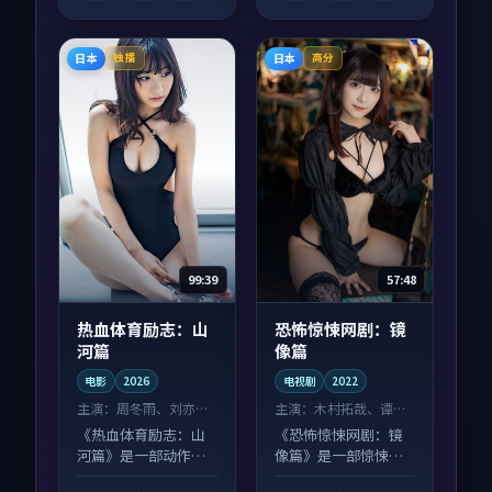
日本
日本
独播
高分
99:39
57:48
热血体育励志：山
恐怖惊悚网剧：镜
河篇
像篇
电影
2026
电视剧
2022
主演：
周冬雨、刘亦菲
主演：
木村拓哉、谭卓
等
等
《热血体育励志：山
《恐怖惊悚网剧：镜
河篇》是一部动作向
像篇》是一部惊悚向
电影作品，多线叙事
电视剧作品，人物关