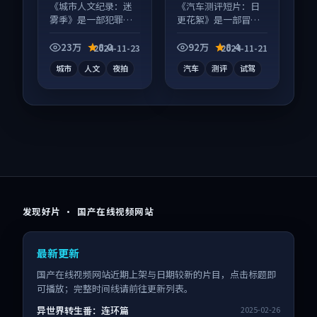
等
《城市人文纪录：迷
《汽车测评短片：日
雾季》是一部犯罪向
更花絮》是一部冒险
纪录片作品，类型元
向短视频作品，适合
素齐全，观感爽快不
大屏端观看，细节更
23万
8.0
92万
8.4
2024-11-23
2024-11-21
拖沓。
丰富。
城市
人文
夜拍
汽车
测评
试驾
发现好片 · 国产在线视频网站
最新更新
国产在线视频网站近期上架与日期较新的片目，点击标题即
可播放；完整时间线请前往更新列表。
异世界转生番：连环篇
2025-02-26