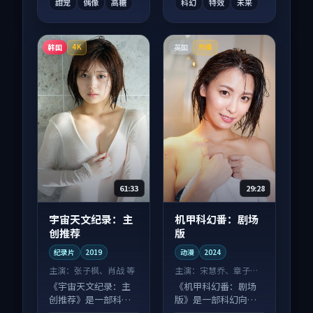
甜宠
偶像
高糖
科幻
特效
未来
韩国
英国
4K
热播
61:33
29:28
宇宙天文纪录：主
机甲科幻番：剧场
创推荐
版
纪录片
2019
动漫
2024
主演：
张子枫、肖战 等
主演：
宋慧乔、章子怡
等
《宇宙天文纪录：主
《机甲科幻番：剧场
创推荐》是一部科幻
版》是一部科幻向动
向纪录片作品，多线
漫作品，口碑持续发