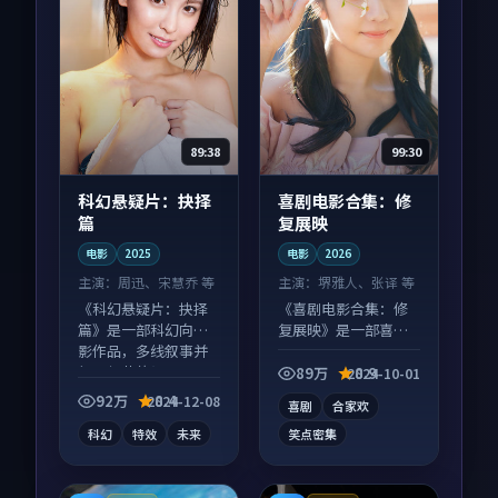
89:38
99:30
科幻悬疑片：抉择
喜剧电影合集：修
篇
复展映
电影
2025
电影
2026
主演：
周迅、宋慧乔 等
主演：
堺雅人、张译 等
《科幻悬疑片：抉择
《喜剧电影合集：修
篇》是一部科幻向电
复展映》是一部喜剧
影作品，多线叙事并
向电影作品，节奏紧
行，细节值得二刷回
凑信息量大，适合沉
89万
8.9
2024-10-01
味。
浸式追看。
92万
8.4
2024-12-08
喜剧
合家欢
科幻
特效
未来
笑点密集